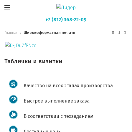
Приглашаем владельцев тентованных
автомобилей на бесплатную замену тента,
+7 (812) 368-22-09
сам тент + замена бесплатно. Все
подробности у менеджера.
Главная
Широкоформатная печать
Таблички и визитки
Качество на всех этапах производства
Быстрое выполнение заказа
В соответствии с техзаданием
Доступные цены